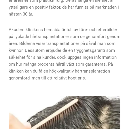
erfarenhet som plastikkirurg. Deras långa erfarenhet är
ytterligare en positiv faktor, de har funnits på marknaden i
nästan 30 år.
Akademiklinikens hemsida är full av före- och efterbilder
på lyckade hårtransplantationer som de genomfört genom
åren. Bilderna visar transplantationer på såväl män som
kvinnor. Dessutom erbjuder de en trygghetsgaranti som
säkerhet för sina kunder, dock uppges ingen information
om hur många procents hårtillväxt som garanteras. På
kliniken kan du få en högkvalitativ hårtransplantation
genomförd, men till ett relativt högt pris.