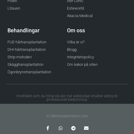
Polen
Ilter Clinic
Litauen
Esteworld
Akacia Medical
Behandlingar
Om oss
FUE-hårtransplantation
Vilka är vi?
DHI-hårtransplantation
Blogg
Strip-metoden
Integritetspolicy
Skäggtransplantation
Om kakor på siten
Ögonbrynstransplantation
Innehållet som du hittar på den här webbsidan ersätter aldrig en
professionell bedömning.
© Hårtransplantation.com