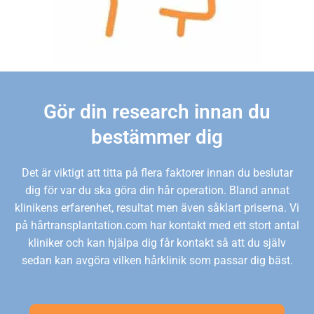
Gör din research innan du
bestämmer dig
Det är viktigt att titta på flera faktorer innan du beslutar
dig för var du ska göra din hår operation. Bland annat
klinikens erfarenhet, resultat men även såklart priserna. Vi
på hårtransplantation.com har kontakt med ett stort antal
kliniker och kan hjälpa dig får kontakt så att du själv
sedan kan avgöra vilken hårklinik som passar dig bäst.