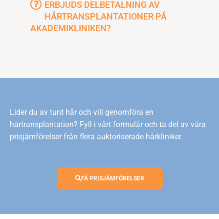
ERBJUDS DELBETALNING AV
HÅRTRANSPLANTATIONER PÅ
AKADEMIKLINIKEN?
Lider du av tunt hår och vill genomföra en
hårtransplantation? Fyll i vårt formulär och ta del av våra
prisjämförelser från flera auktoriserade hårkliniker.
FÅ PRISJÄMFÖRELSER