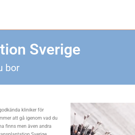
tion Sverige
u bor
 godkända kliniker för
kommer att gå igenom vad du
erna finns men även andra
ransplantation Sverige.