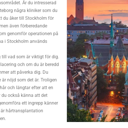
msområdet. Är du intresserad
öteborg några kliniker som du
tt du åker till Stockholm för
d men även förberedande
r som genomför operationen på
rna i Stockholm används
till vad som är viktigt för dig.
 placering och om du är beredd
ommer att påverka dig. Du
e är nöjd som det är. Troligen
t hår och längtar efter att en
 du också känna att det
genomföra ett ingrepp känner
 är hårtransplantation
en.