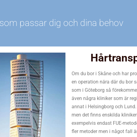
nik som passar dig och dina behov
Hårtrans
Om du bor i Skåne och har pro
en operation nära där du bor så
som i Göteborg så förekommer 
även några kliniker som är regi
annat i Helsingborg och Lund.
men det finns enskilda klinik
exempelvis endast FUE-metoden
fler metoder men i något fall ä