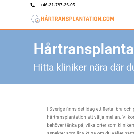
+46-31-787-36-05
Hoppa
till
innehåll
Hårtransplanta
Hitta kliniker nära där d
I Sverige finns det idag ett flertal bra och
hårtransplantation att välja mellan. Vi 
behöver tänka på, vilka orter som klinik
aspekter som är viktiga om du väljer hårt