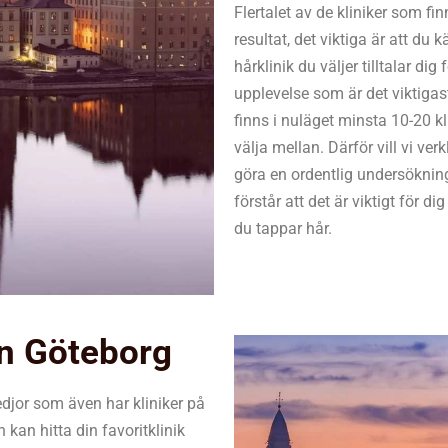
Flertalet av de kliniker som f
resultat, det viktiga är att d
hårklinik du väljer tilltalar di
upplevelse som är det viktigast
finns i nuläget minsta 10-20 k
välja mellan. Därför vill vi verk
göra en ordentlig undersöknin
förstår att det är viktigt för di
du tappar hår.
on Göteborg
kedjor som även har kliniker på
n kan hitta din favoritklinik