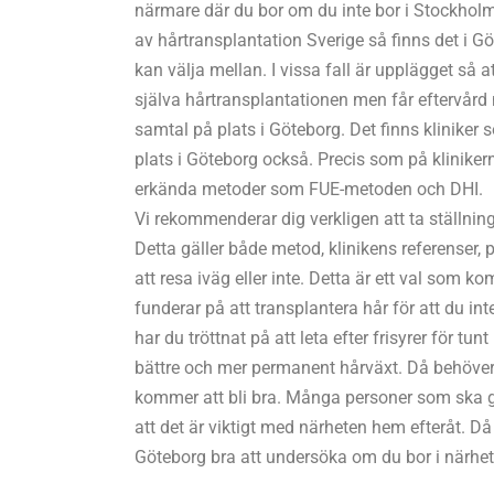
närmare där du bor om du inte bor i Stockhol
av hårtransplantation Sverige så finns det i G
kan välja mellan. I vissa fall är upplägget så a
själva hårtransplantationen men får eftervår
samtal på plats i Göteborg. Det finns klinike
plats i Göteborg också. Precis som på klinike
erkända metoder som FUE-metoden och DHI.
Vi rekommenderar dig verkligen att ta ställning 
Detta gäller både metod, klinikens referenser,
att resa iväg eller inte. Detta är ett val som k
funderar på att transplantera hår för att du int
har du tröttnat på att leta efter frisyrer för tun
bättre och mer permanent hårväxt. Då behöver
kommer att bli bra. Många personer som ska 
att det är viktigt med närheten hem efteråt. Då
Göteborg bra att undersöka om du bor i närhet