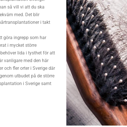
n så vill vi att du ska
bekväm med. Det blir
årtransplantationer i takt
att göra ingrepp som har
erat i mycket större
behöver lida i tysthet för att
 är vanligare med den här
r och fler orter i Sverige där
 igenom utbudet på de större
nsplantation i Sverige samt