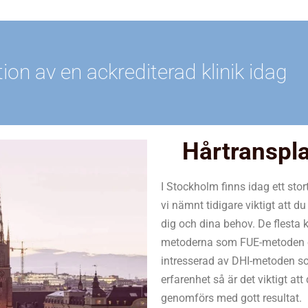
ion av en ackrediterad klinik idag
Hårtranspl
I Stockholm finns idag ett stor
vi nämnt tidigare viktigt att 
dig och dina behov. De flesta 
metoderna som FUE-metoden o
intresserad av DHI-metoden s
erfarenhet så är det viktigt at
genomförs med gott resultat.