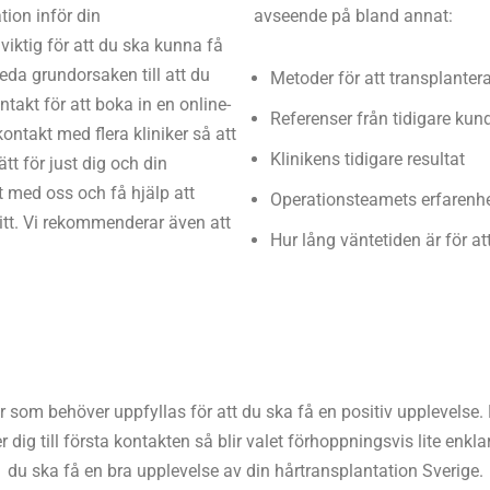
tion inför din
avseende på bland annat:
viktig för att du ska kunna få
reda grundorsaken till att du
Metoder för att transplanter
akt för att boka in en online-
Referenser från tidigare kun
kontakt med flera kliniker så att
Klinikens tidigare resultat
tt för just dig och din
t med oss och få hjälp att
Operationsteamets erfarenh
ritt. Vi rekommenderar även att
Hur lång väntetiden är för a
 som behöver uppfyllas för att du ska få en positiv upplevelse
ig till första kontakten så blir valet förhoppningsvis lite enklar
du ska få en bra upplevelse av din hårtransplantation Sverige.