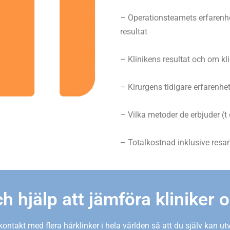
– Operationsteamets erfarenh
resultat
– Klinikens resultat och om kl
– Kirurgens tidigare erfarenhet
– Vilka metoder de erbjuder (
– Totalkostnad inklusive resan
h hjälp att jämföra kliniker 
kontakt med flera hårklinker i hela världen så att du själv kan ut