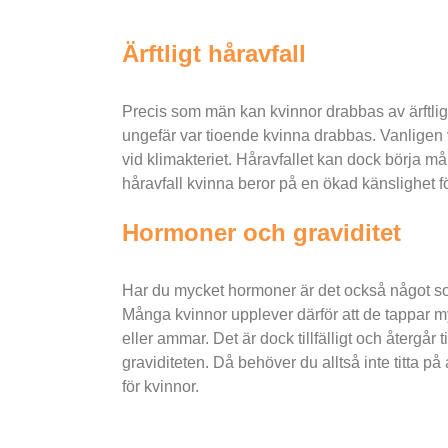
Ärftligt håravfall
Precis som män kan kvinnor drabbas av ärftlig
ungefär var tioende kvinna drabbas. Vanligen vi
vid klimakteriet. Håravfallet kan dock börja mån
håravfall kvinna beror på en ökad känslighet fö
Hormoner och graviditet
Har du mycket hormoner är det också något so
Många kvinnor upplever därför att de tappar my
eller ammar. Det är dock tillfälligt och återgår t
graviditeten. Då behöver du alltså inte titta på
för kvinnor.