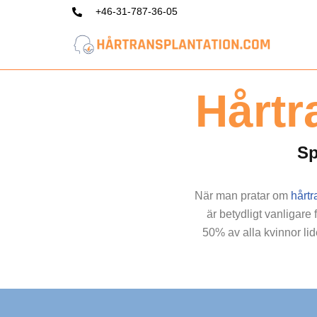
+46-31-787-36-05
Hoppa
till
innehåll
Hårtr
Sp
När man pratar om
hårtr
är betydligt vanligare 
50% av alla kvinnor lid