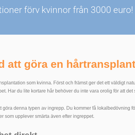
tioner förv kvinnor från 3000 euro!
 att göra en hårtransplan
lantation som kvinna. Först och främst ger det ett väldigt naturlig
et. Har du lite kortare hår behöver du inte vara orolig för att de
tt att göra denna typen av ingrepp. Du kommer få lokalbedövning f
ner som upplever smärta även efter ingreppet.