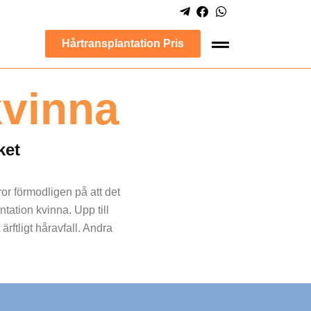
Hårtransplantation Pris
kvinna
ket
ror förmodligen på att det
ntation kvinna. Upp till
rftligt håravfall. Andra