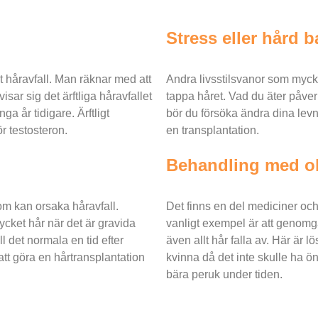
Stress eller hård 
t håravfall. Man räknar med att
Andra livsstilsvanor som mycket
sar sig det ärftliga håravfallet
tappa håret. Vad du äter påverk
ga år tidigare. Ärftligt
bör du försöka ändra dina levna
r testosteron.
en transplantation.
Behandling med ol
m kan orsaka håravfall.
Det finns en del mediciner och
cket hår när det är gravida
vanligt exempel är att genom
ill det normala en tid efter
även allt hår falla av. Här är l
 att göra en hårtransplantation
kvinna då det inte skulle ha ön
bära peruk under tiden.