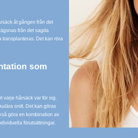
rsäck åt gången från det
ägsnas från det sagda
a transplanteras. Det kan röra
ntation som
 varje hårsäck var för sig.
kulära snitt. Det kan göras
ckså göra en kombination av
dividuella förutsättningar.