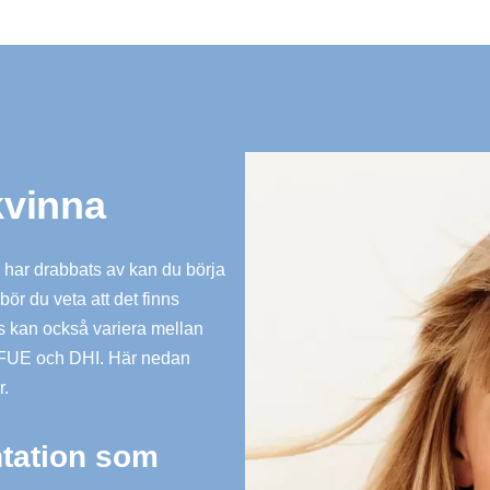
kvinna
du har drabbats av kan du börja
ör du veta att det finns
ds kan också variera mellan
ör FUE och DHI. Här nedan
r.
ntation som