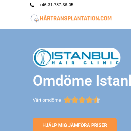
+46-31-787-36-05
Hoppa
till
innehåll
Omdöme Istanb





Vårt omdöme
HJÄLP MIG JÄMFÖRA PRISER