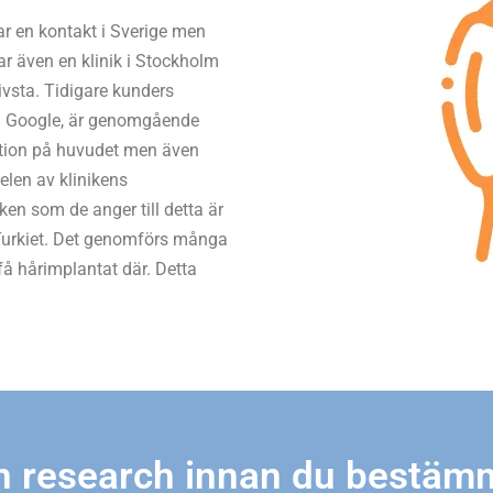
kar en kontakt i Sverige men
ar även en klinik i Stockholm
ivsta. Tidigare kunders
på Google, är genomgående
ation på huvudet men även
elen av klinikens
en som de anger till detta är
 Turkiet. Det genomförs många
 få hårimplantat där. Detta
n research innan du bestäm