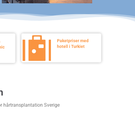
Paketpriser med
m
hotell i Turkiet
nic
m
ör hårtransplantation Sverige