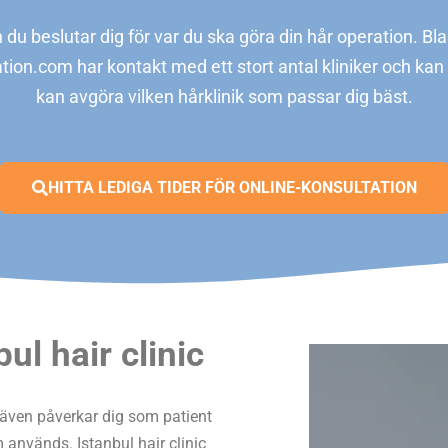
nan du beslutar dig för var du ska göra din hår operation. 
tion.com har kontakt med ett stort antal kliniker och kan 
kan avgöra vilken hårklinik som passar dig bäst.
HITTA LEDIGA TIDER FÖR ONLINE-KONSULTATION
ul hair clinic
 även påverkar dig som patient
 används. Istanbul hair clinic