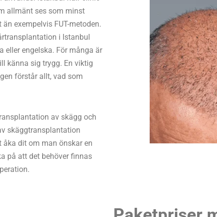
m allmänt ses som minst
at än exempelvis FUT-metoden.
årtransplantation i Istanbul
a eller engelska. För många är
ll känna sig trygg. En viktig
gen förstår allt, vad som
 transplantation av skägg och
 av skäggtransplantation
 att åka dit om man önskar en
ka på att det behöver finnas
peration.
Paketpriser m