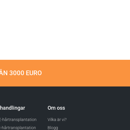
ÅN 3000 EURO
handlingar
Om oss
-hårtransplantation
Vilka är vi?
-hårtransplantation
Blogg