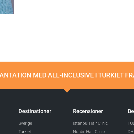
NTATION MED ALL-INCLUSIVE I TURKIET FR
Destinationer
Recensioner
Be
Sverige
Istanbul Hair Clinic
FUE
Turkiet
Nordic Hair Clinic
DHI