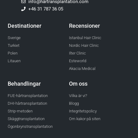
info@hårtransplantation.com
+46 31 787 36 05
Destinationer
Recensioner
Sverige
Istanbul Hair Clinic
Turkiet
Nordic Hair Clinic
Polen
Ilter Clinic
Litauen
Esteworld
Akacia Medical
Behandlingar
Om oss
FUE-hårtransplantation
Vilka är vi?
DHI-hårtransplantation
Blogg
Strip-metoden
Integritetspolicy
Skäggtransplantation
Om kakor på siten
Ögonbrynstransplantation