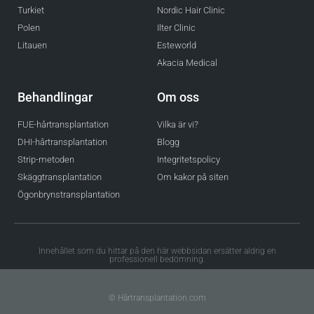
Turkiet
Nordic Hair Clinic
Polen
Ilter Clinic
Litauen
Esteworld
Akacia Medical
Behandlingar
Om oss
FUE-hårtransplantation
Vilka är vi?
DHI-hårtransplantation
Blogg
Strip-metoden
Integritetspolicy
Skäggtransplantation
Om kakor på siten
Ögonbrynstransplantation
Innehållet som du hittar på den här webbsidan ersätter aldrig en
professionell bedömning.
© Hårtransplantation.com