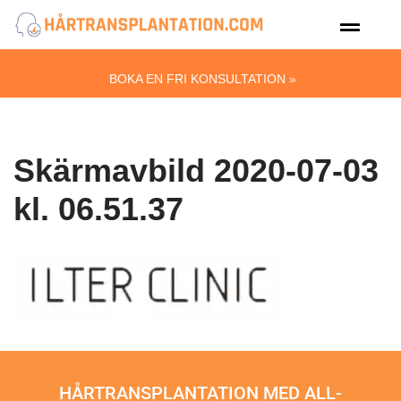
Hoppa
till
BOKA EN FRI KONSULTATION »
innehåll
Skärmavbild 2020-07-03
kl. 06.51.37
HÅRTRANSPLANTATION MED ALL-