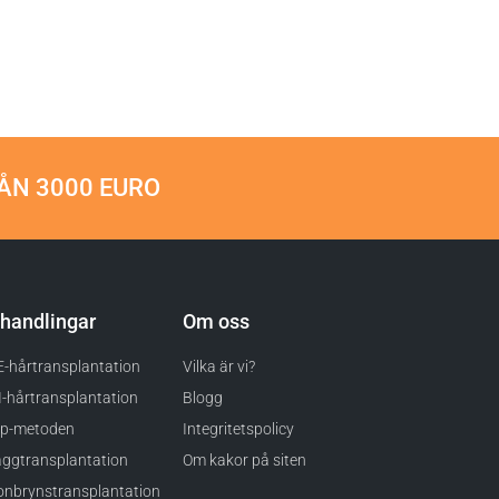
ÅN 3000 EURO
handlingar
Om oss
-hårtransplantation
Vilka är vi?
-hårtransplantation
Blogg
ip-metoden
Integritetspolicy
ggtransplantation
Om kakor på siten
nbrynstransplantation