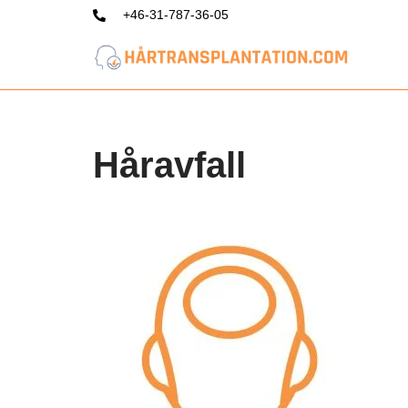
+46-31-787-36-05
Hoppa
till
innehåll
Håravfall