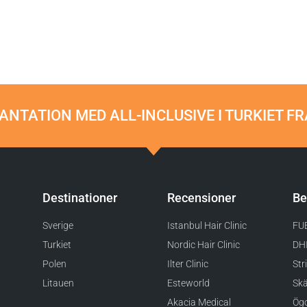
NTATION MED ALL-INCLUSIVE I TURKIET FR
Destinationer
Recensioner
Be
Sverige
Istanbul Hair Clinic
FUE
Turkiet
Nordic Hair Clinic
DHI
Polen
Ilter Clinic
Str
Litauen
Esteworld
Skä
Akacia Medical
Ögo