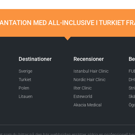
NTATION MED ALL-INCLUSIVE I TURKIET FR
Destinationer
Recensioner
Be
Sverige
Istanbul Hair Clinic
FUE
Turkiet
Nordic Hair Clinic
DHI
Polen
Ilter Clinic
Str
Litauen
Esteworld
Skä
Akacia Medical
Ögo
et som du hittar på den här webbsidan ersätter aldrig en professionell b