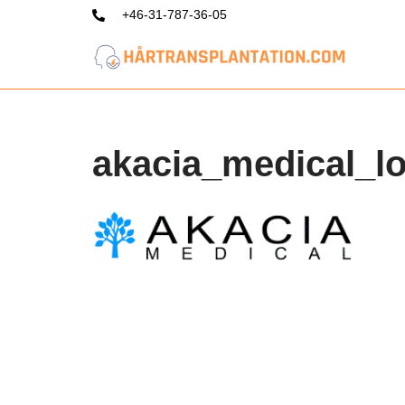
+46-31-787-36-05
Hoppa
till
innehåll
akacia_medical_l