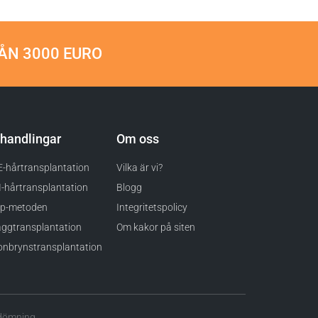
ÅN 3000 EURO
handlingar
Om oss
-hårtransplantation
Vilka är vi?
-hårtransplantation
Blogg
ip-metoden
Integritetspolicy
ggtransplantation
Om kakor på siten
nbrynstransplantation
edömning.