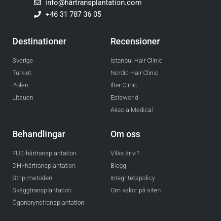
info@hårtransplantation.com
+46 31 787 36 05
Destinationer
Recensioner
Sverige
Istanbul Hair Clinic
Turkiet
Nordic Hair Clinic
Polen
Ilter Clinic
Litauen
Esteworld
Akacia Medical
Behandlingar
Om oss
FUE-hårtransplantation
Vilka är vi?
DHI-hårtransplantation
Blogg
Strip-metoden
Integritetspolicy
Skäggtransplantation
Om kakor på siten
Ögonbrynstransplantation