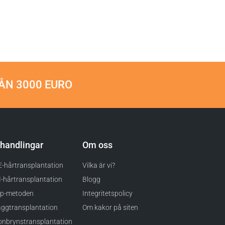
ÅN 3000 EURO
handlingar
Om oss
-hårtransplantation
Vilka är vi?
-hårtransplantation
Blogg
ip-metoden
Integritetspolicy
ggtransplantation
Om kakor på siten
nbrynstransplantation