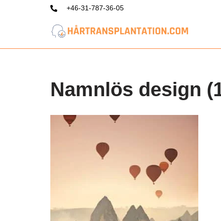
+46-31-787-36-05
Hoppa
till
innehåll
Namnlös design (