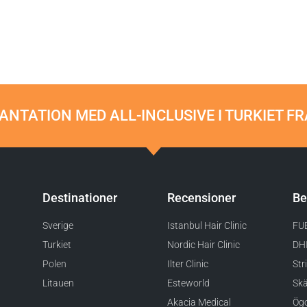
NTATION MED ALL-INCLUSIVE I TURKIET FR
Destinationer
Recensioner
Be
Sverige
Istanbul Hair Clinic
FUE
Turkiet
Nordic Hair Clinic
DHI
Polen
Ilter Clinic
Str
Litauen
Esteworld
Skä
Akacia Medical
Ögo