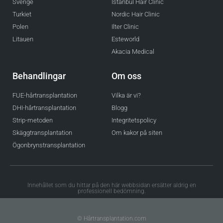
Sverige
Istanbul Hair Clinic
Turkiet
Nordic Hair Clinic
Polen
Ilter Clinic
Litauen
Esteworld
Akacia Medical
Behandlingar
Om oss
FUE-hårtransplantation
Vilka är vi?
DHI-hårtransplantation
Blogg
Strip-metoden
Integritetspolicy
Skäggtransplantation
Om kakor på siten
Ögonbrynstransplantation
Innehållet som du hittar på den här webbsidan ersätter aldrig en
professionell bedömning.
© Hårtransplantation.com